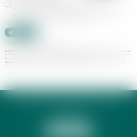
J'accepte que les informations saisies soient traitées
informatiquement par ANNE-CÉCILE DE LAMY et l'hébergeur du
présent site dans le cadre de ma demande et de la relation avec
ANNE-CÉCILE DE LAMY qui peut en découler.
Envoyer
* Les champs suivis d'un astérisque sont obligatoires.
Conformément à la loi n°78-17 du 6 janvier 1978 modifiée relative à l'informatique, aux fichiers et aux libertés, et au
règlement européen 2016/679, dit Règlement Général sur la Protection des Données (RGPD), vous disposez d'un
droit d'accès, de rectification, de suppression des informations qui vous concernent.
Vous pouvez exercer vos droits en vous adressant à : Anne-Cécile de LAMY avocate | 13 RUE PEYRAS - 31000
TOULOUSE
ANNE-CÉCILE DE LAMY AVOCATE
13 RUE PEYRAS
31000 TOULOUSE
Tél :
05 34 31 69 39
NOUS LOCALISER