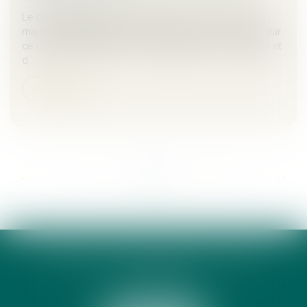
Le conflit familial entre le fils et l’époux d’une personne
majeure protégée et la mauvaise gestion des comptes par
ce dernier justifient de ne pas le désigner comme tuteur et
d...
Lire la suite
...
...
<<
<
50
51
52
53
54
55
56
>
>>
ANNE-CÉCILE DE LAMY AVOCATE
13 RUE PEYRAS
31000 TOULOUSE
Tél :
05 34 31 69 39