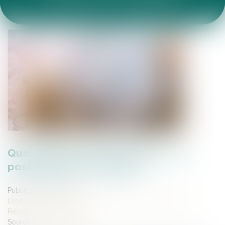
ACTUALITÉS DU CABINET
ARTICLES JURIDIQUES
ESPACE CLIENT
Quasi-usufruit et assurance vie : la
possibilité du tout gratuit
Publié le :
12/04/2023
Droit de la famille, des personnes et de leur patrimoine
/
Patrimoine et succession
Source :
www.aurep.com