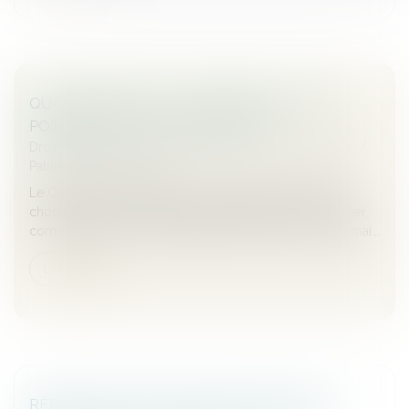
QUASI-USUFRUIT ET ASSURANCE VIE : LA
POSSIBILITÉ DU TOUT GRATUIT
Droit de la famille, des personnes et de leur patrimoine
/
Patrimoine et succession
Le Code civil prévoit que, « si l’usufruit comprend des
choses dont on ne peut faire usage sans les consommer,
comme l’argent, (...) l’usufruitier a le droit de s’en servir, mai...
Lire la suite
RÉPARTITION DES FRAIS D'ENTRETIEN ET