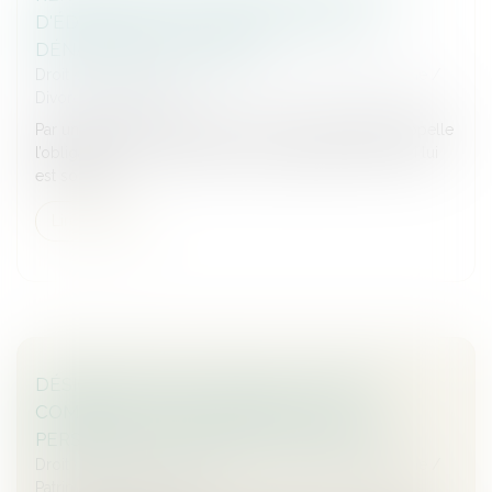
D'ÉDUCATION : LE JUGE NE DOIT PAS
DÉNATURER LES ÉCRITS
Droit de la famille, des personnes et de leur patrimoine
/
Divorce et séparation
Par un arrêt du 15 mars 2023, la Cour de cassation rappelle
l’obligation pour le juge de ne pas dénaturer l’écrit qui lui
est soumis...
Lire la suite
DÉSIGNATION D'UN TIERS À LA FAMILLE
COMME TUTEUR AUX BIENS ET À LA
PERSONNE DU MAJEUR : ILLUSTRATION
Droit de la famille, des personnes et de leur patrimoine
/
Patrimoine et succession