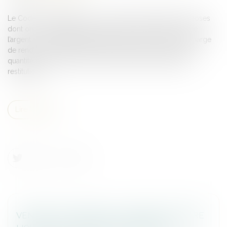
Le Code civil prévoit que, « si l’usufruit comprend des choses
dont on ne peut faire usage sans les consommer, comme
l’argent, (...) l’usufruitier a le droit de s’en servir, mais à la charge
de rendre, à la fin de l’usufruit, soit des choses de même
quantité et qualité soit leur valeur estimée à la date de la
restitution »...
Lire la suite
VENDRE À SOI-MÊME OU COMMENT RENDRE