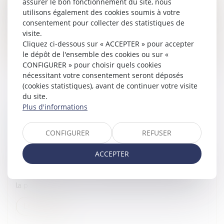
assurer le bon fonctionnement du site, nous
surviennent lors des opérations de comptes, liquidations et
utilisons également des cookies soumis à votre
partage de leu...
consentement pour collecter des statistiques de
visite.
Lire la suite
Cliquez ci-dessous sur « ACCEPTER » pour accepter
le dépôt de l'ensemble des cookies ou sur «
CONFIGURER » pour choisir quels cookies
nécessitant votre consentement seront déposés
(cookies statistiques), avant de continuer votre visite
du site.
Plus d'informations
COMMENT RÉUSSIR SA TRANSMISSION
D'ENTREPRISE ?
CONFIGURER
REFUSER
Droit des sociétés
/
Transmission d’entreprise
ACCEPTER
Véritable sujet dans la pérennité d'une entreprise, la
transmission est une opération importante permettant de
créer de la valeur au sein de l'entreprise. Il faut cependant
la p...
Lire la suite