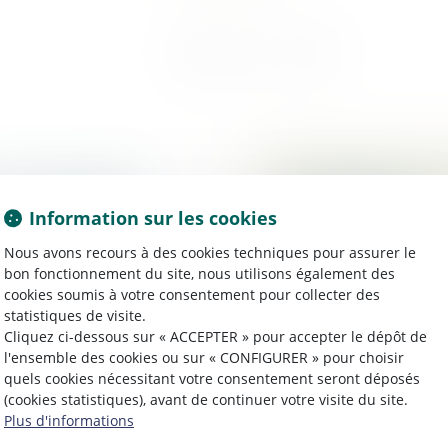
ENT UN ACCORD
TRANSMISSION : «
Information sur les cookies
ES VIOLENCES
DE L’ENTREPRISE »
Droit des sociétés
/
Tr
Nous avons recours à des cookies techniques pour assurer le
rimoine
/
Violences
bon fonctionnement du site, nous utilisons également des
D’ici 2030, plus de 370
cookies soumis à votre consentement pour collecter des
France. Derrière ces c
statistiques de visite.
démographiques et terri
éen se sont entendus
Cliquez ci-dessous sur « ACCEPTER » pour accepter le dépôt de
urs des violences
l'ensemble des cookies ou sur « CONFIGURER » pour choisir
...
quels cookies nécessitant votre consentement seront déposés
(cookies statistiques), avant de continuer votre visite du site.
Lire la suite
Plus d'informations