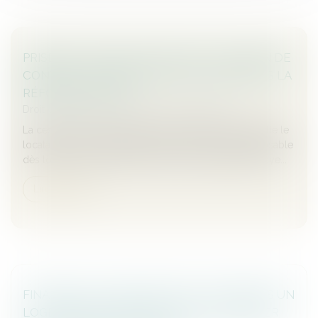
PRISE D’ACTE PAR LE CÉDÉ DE LA CESSION DE
CONTRAT : PREMIÈRE APPLICATION DEPUIS LA
RÉFORME DE 2016
Droit des sociétés
/
Transmission d’entreprise
La cession d’un contrat de location financière à laquelle le
locataire a donné par avance son accord lui est opposable
dès lors qu’il a pris acte de la cession en payant un loye...
Lire la suite
FINANCER OU AMÉLIORER DE SES DENIERS UN
LOGEMENT INDIVIS N’EST PAS CONTRIBUER