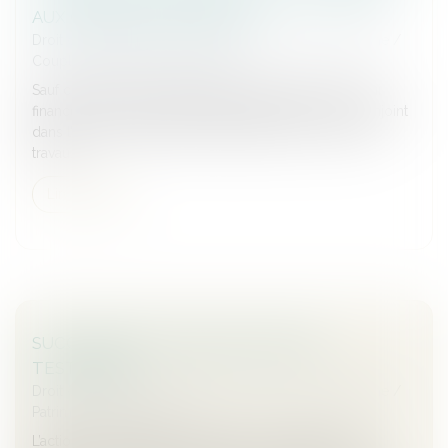
AUX CHARGES DU MARIAGE
Droit de la famille, des personnes et de leur patrimoine
/
Couples et régime matrimoniaux
Sauf convention contraire, l’époux séparé de biens qui
finance, via un apport en capital, la part de son ex-conjoint
dans l’achat de la résidence principale ou encore des
travau...
Lire la suite
SUCCESSION ET ANNULATION D’UN
TESTAMENT
Droit de la famille, des personnes et de leur patrimoine
/
Patrimoine et succession
L’action en restitution consécutive à l'annulation d'un