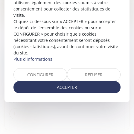
utilisons également des cookies soumis à votre
Lire la suite
consentement pour collecter des statistiques de
visite.
Cliquez ci-dessous sur « ACCEPTER » pour accepter
le dépôt de l'ensemble des cookies ou sur «
CONFIGURER » pour choisir quels cookies
nécessitant votre consentement seront déposés
(cookies statistiques), avant de continuer votre visite
ANNULATION DU TESTAMENT OLOGRAPHE :
du site.
Plus d'informations
CONSÉQUENCE SUR LE DÉLAIS D'ACTION EN
RESTITUTION
Droit de la famille, des personnes et de leur patrimoine
/
CONFIGURER
REFUSER
Patrimoine et succession
ACCEPTER
En matière d’actions personnelles ou immobilières, l’article
2224 du Code civil fixe le délai de prescription à cinq ans,
à compter du jour où le titulaire d’un droit a connu ou...
Lire la suite