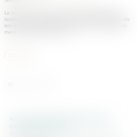
La cession d’un contrat de location financière à laquelle le
locataire a donné par avance son accord lui est opposable dès
lors qu’il a pris acte de la cession en payant un loyer entre les
mains du cessionnaire du contrat.
Lire la suite
À CHAQUE DÉPENSE CORRESPOND UNE
CRÉANCE ENTRE ÉPOUX
Droit de la famille, des personnes et de leur patrimoine
/