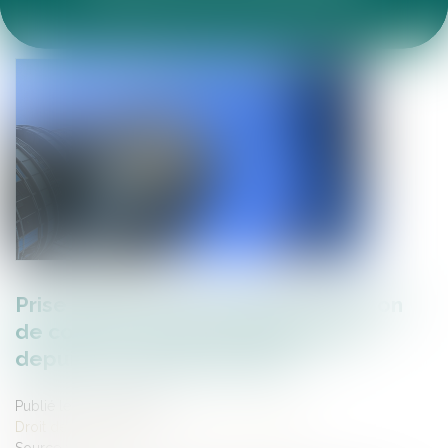
ACTUALITÉS DU CABINET
ARTICLES JURIDIQUES
ESPACE CLIENT
Prise d’acte par le cédé de la cession
de contrat : première application
depuis la réforme de 2016
Publié le :
03/08/2022
Droit des sociétés
/
Transmission d’entreprise
Source :
www.efl.fr