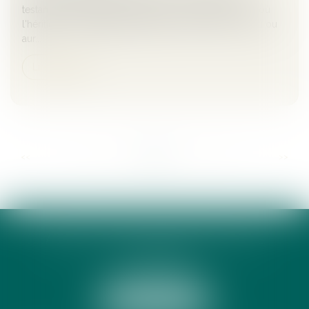
testament se prescrit par cinq ans à compter du jour où
l'héritier ou le légataire rétabli dans ses droits a connu ou
aur...
Lire la suite
...
...
<<
<
62
63
64
65
66
67
68
>
>>
ANNE-CÉCILE DE LAMY AVOCATE
13 RUE PEYRAS
31000 TOULOUSE
Tél :
05 34 31 69 39
NOUS LOCALISER