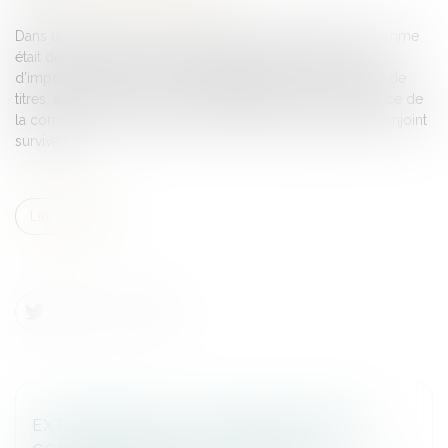
Dans une affaire présentée devant le Conseil d’État, un homme
était décédé après avoir auparavant demandé un report
d’imposition de la plus-value dégagée lors d’un échange de
titres, avant de modifier son régime matrimonial au bénéfice de
la communauté universelle avec attribution intégrale au conjoint
survivant...
Lire la suite
EXTINCTION DE L'ACTION DE DIVORCE &