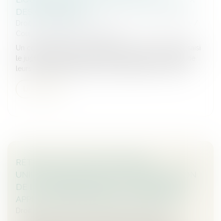
DES CONCUBINS
Droit de la famille, des personnes et de leur patrimoine
/
Couples et régime matrimoniaux
Un couple vivait en concubinage, et le concubin avait saisi
le juge aux affaires familiales en liquidation et partage de
leurs intérêts patrimoniaux. Durant l’instance, sa concu...
Lire la suite
RÉTRACTATION DES PROMESSES
UNILATÉRALES DE VENTE : HARMONISATION
DE LA JURISPRUDENCE EN FAVEUR D’UNE
APPLICATION ANTICIPÉE DE LA RÉFORME
Droit des sociétés
/
Transmission d’entreprise