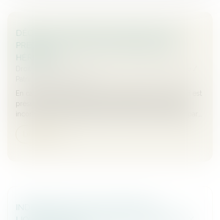
DÉCÈS D’UN ASSOCIÉ DE SOCIÉTÉ CIVILE :
PREUVE DE LA QUALITÉ D'ASSOCIÉ DES
HÉRITIERS
Droit de la famille, des personnes et de leur patrimoine
/
Patrimoine et succession
En cas de décès d’un associé de société civile, celle-ci est
présumée continuer avec les héritiers de ce dernier. Il
incombe à celui qui prétend le contraire de le justifier par...
Lire la suite
INDEMNISATION D’OCCUPATION ET
LIQUIDATION DES INTÉRÊTS PATRIMONIAUX