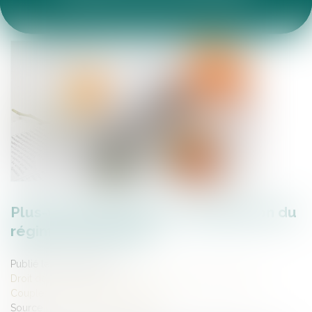
ACTUALITÉS DU CABINET
ARTICLES JURIDIQUES
ESPACE CLIENT
Plus-value de report et modification du
régime matrimonial
Publié le :
02/05/2023
Droit de la famille, des personnes et de leur patrimoine
/
Couples et régime matrimoniaux
Source :
www.lemag-juridique.com