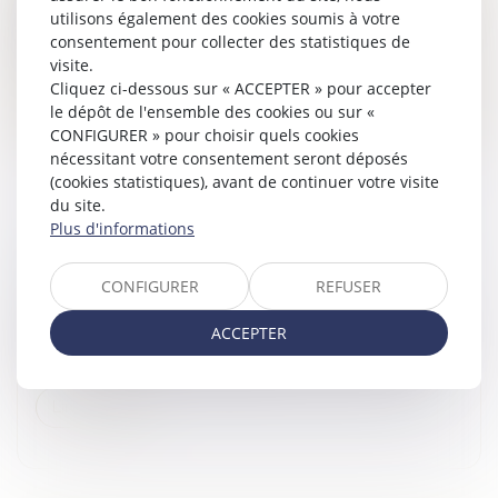
utilisons également des cookies soumis à votre
report d’imposition de la plus-value dégagée lors d’un
consentement pour collecter des statistiques de
échange de ti...
visite.
Cliquez ci-dessous sur « ACCEPTER » pour accepter
Lire la suite
le dépôt de l'ensemble des cookies ou sur «
CONFIGURER » pour choisir quels cookies
nécessitant votre consentement seront déposés
(cookies statistiques), avant de continuer votre visite
du site.
Plus d'informations
LE MINEUR PEUT-IL CHOISIR SA RÉSIDENCE ?
Articles juridiques
CONFIGURER
REFUSER
Lors d’une séparation, d’un divorce, les parents sont tenus
ACCEPTER
d’organiser la garde des enfants, et plus particulièrement
de fixer leur résidence habituelle chez l’un ou chez l’aut...
Lire la suite