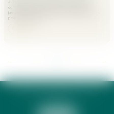
A l’instar de la première chambre civile, la chambre
commerciale de la Cour de cassation modifie sa
jurisprudence sur la rétractation du promettant dans des
promesses unilatéral...
Lire la suite
...
...
<<
<
49
50
51
52
53
54
55
>
>>
ANNE-CÉCILE DE LAMY AVOCATE
13 RUE PEYRAS
31000 TOULOUSE
Tél :
05 34 31 69 39