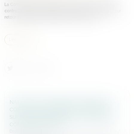
La Convention de La Haye du 25 octobre 1980 vise à lutter
contre l’enlèvement international d’enfants en organisant leur
retour immédiat et en réglant les droits de visite...
Lire la suite
NATIONALITÉ FRANÇAISE PAR MARIAGE : LA
CONCEPTION D’UN ENFANT HORS UNION
SUFFIT À CARACTÉRISER LA CESSATION DE
COMMUNAUTÉ DE VIE
Droit de la famille, des personnes et de leur patrimoine
/