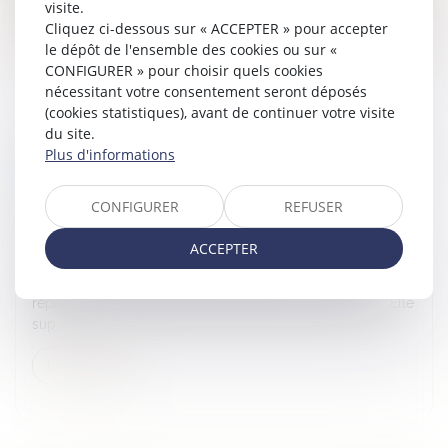
visite.
Lire la suite
Cliquez ci-dessous sur « ACCEPTER » pour accepter
le dépôt de l'ensemble des cookies ou sur «
CONFIGURER » pour choisir quels cookies
nécessitant votre consentement seront déposés
(cookies statistiques), avant de continuer votre visite
du site.
Plus d'informations
DONATION-PARTAGE OU SIMPLE DONATION ?
LA COUR DE CASSATION TRANCHE SUR
CONFIGURER
REFUSER
L’EXIGENCE DE PARTAGE EFFECTIF
Droit de la famille, des personnes et de leur patrimoine
ACCEPTER
La donation-partage, prévue à l’article 1075 du Code civil,
permet à un ascendant d’organiser de son vivant la
répartition de ses biens entre ses héritiers présomptifs. Elle
sup...
Lire la suite