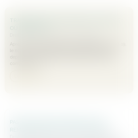
TRANSMISSION D’ENTREPRISES EN FRANCE :
OÙ EN EST-ON ?
Droit des sociétés
/
Transmission d’entreprise
Après avoir diminué pendant la crise sanitaire du Covid-19,
le nombre de transmissions d’entreprises progresse
depuis 2022. Une tendance qui devrait se poursuivre
compte tenu du...
Lire la suite
PAS DE RETOUR DE L’ENFANT, PAS DE
REMBOURSEMENT DES FRAIS ENGAGÉS
Droit de la famille, des personnes et de leur patrimoine