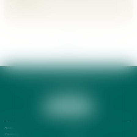
Lire la suite
...
...
<<
<
4
5
6
7
8
9
10
>
>>
ANNE-CÉCILE DE LAMY AVOCATE
13 RUE PEYRAS
31000 TOULOUSE
Tél :
05 34 31 69 39
NOUS LOCALISER
ACCUEIL
PRÉSENTATION
ACTUALITÉS
RDV EN LIGNE