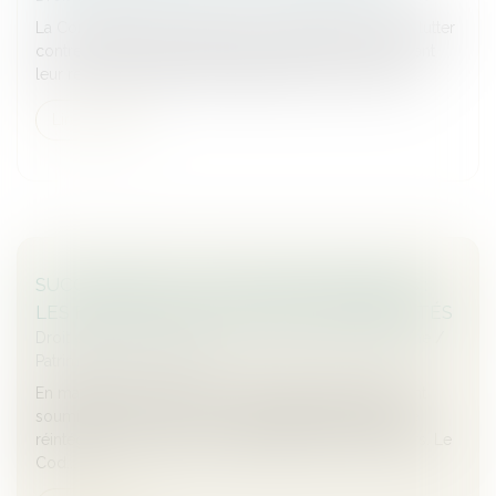
La Convention de La Haye du 25 octobre 1980 vise à lutter
contre l’enlèvement international d’enfants en organisant
leur retour immédiat et en réglant les droits de visite...
Lire la suite
SUCCESSIONS ET DONATIONS DÉGUISÉES :
LES FRUITS DOIVENT AUSSI ÊTRE RAPPORTÉS
Droit de la famille, des personnes et de leur patrimoine
/
Patrimoine et succession
En matière successorale, les libéralités déguisées sont
soumises au rapport, c’est-à-dire qu’elles doivent être
réintégrées dans la masse à partager entre les héritiers. Le
Cod...