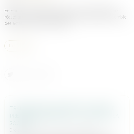
En France, les violences au sein du couple constituent une
réalité grave, qui appelle l'engagement constant de l'ensemble
des acteurs publics et associatifs...
Lire la suite
TRANSMISSION D’ENTREPRISE : COMMENT
PRÉPARER SEREINEMENT LA CESSION DE SA
SOCIÉTÉ ?
Droit des sociétés
/
Transmission d’entreprise