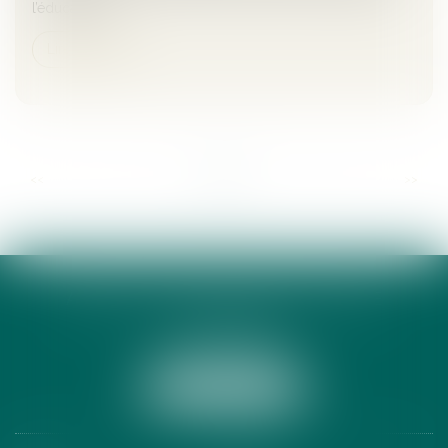
l’éducation d...
Lire la suite
...
...
<<
<
2
3
4
5
6
7
8
>
>>
ANNE-CÉCILE DE LAMY AVOCATE
13 RUE PEYRAS
31000 TOULOUSE
Tél :
05 34 31 69 39
NOUS LOCALISER