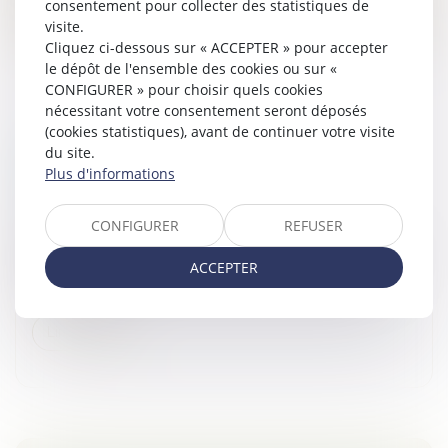
Lire la suite
consentement pour collecter des statistiques de
visite.
Cliquez ci-dessous sur « ACCEPTER » pour accepter
le dépôt de l'ensemble des cookies ou sur «
CONFIGURER » pour choisir quels cookies
nécessitant votre consentement seront déposés
(cookies statistiques), avant de continuer votre visite
OBJECTIF REPRISE : FACILITER LA
du site.
Plus d'informations
TRANSMISSION DES ENTREPRISES
Droit des sociétés
/
Transmission d’entreprise
CONFIGURER
REFUSER
La prochaine décennie devrait voir un nombre très
important de dirigeants d’entreprises prendre leur retraite.
ACCEPTER
Une inquiétude existe quant à la reprise des entreprises
concernée...
Lire la suite