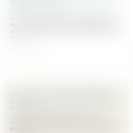
EMPÊCHEMENT D’AGIR
Droit de la famille, des personnes et de leur patrimoine
Selon l’article 2234 du Code civil, la prescription ne court
pas ou est suspendue contre celui qui se trouve dans
l’impossibilité d’agir par suite d’un empêchement résultant
de...
Lire la suite
SÉPARATION ET RENTRÉE UNIVERSITAIRE :
QUEL IMPACT SUR LA PENSION ALIMENTAIRE ?
Articles juridiques
La période de la rentrée universitaire soulève
régulièrement des interrogations pour les parents séparés
et notamment concernant la contribution à l’entretien et à