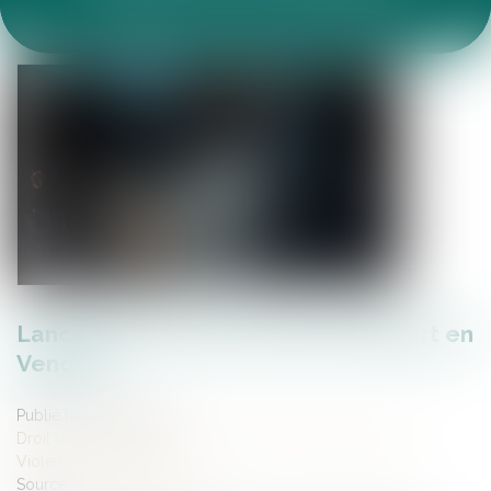
ACTUALITÉS DU CABINET
ARTICLES JURIDIQUES
ESPACE CLIENT
Lancement du Pack Nouveau Départ en
Vendée
Publié le :
14/05/2026
Droit de la famille, des personnes et de leur patrimoine
/
Violences familiales
Source :
www.vendee.gouv.fr