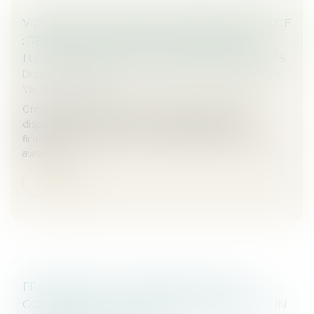
VIOLENCE À L’ÉGARD DES FEMMES EN FRANCE
: RENFORCER LA PROTECTION ET MIEUX
LUTTER CONTRE LES VIOLENCES SEXUELLES
Droit de la famille, des personnes et de leur patrimoine
/
Violences familiales
Ordonnances provisoires de protection immédiate,
dispositifs dédiés de prise en charge sanitaire et
financement de la ligne d’écoute 3919 figurent parmi les
avancées...
Lire la suite
PRESCRIPTION D’UNE CRÉANCE ENTRE
CONCUBINS : LE CONCUBINAGE N’EST PAS UN