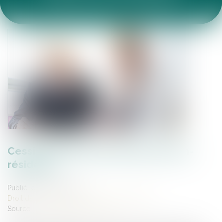
ACTUALITÉS DU CABINET
ARTICLES JURIDIQUES
ESPACE CLIENT
Cession de titres de SPI par les non-
résidents
Publié le :
06/03/2023
Droit des sociétés
/
Transmission d’entreprise
Source :
www.compta-online.com