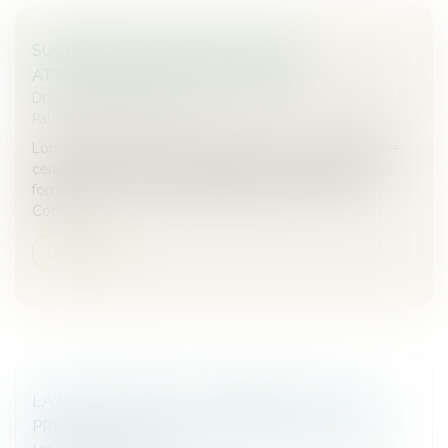
SUCCESSION : QU’EST-CE QU’UNE
ATTESTATION DE PORTE-FORT ?
Droit de la famille, des personnes et de leur patrimoine
/
Patrimoine et succession
Lors d’une succession, les héritiers doivent s’occuper de
certaines démarches administratives. Afin de faciliter ces
formalités, il est possible de désigner un porte-fort.
Concr...
Lire la suite
LA NOTIFICATION DU JUGEMENT EST UN
PRÉALABLE À LA MAJORATION DU TAUX DE