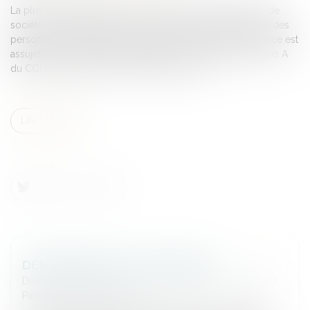
La plus-value réalisée à l'occasion de la cession de titres de
sociétés à prépondérance immobilière (SPI) en France par des
personnes morales ou physiques non domiciliées en France est
assujettie à un prélèvement spécifique visé à l'article 244 bis A
du CGI, au taux de 19% ou 25% selon les cas...
Lire la suite
DÉMEMBREMENT DE PROPRIÉTÉ
Droit de la famille, des personnes et de leur patrimoine
/
Patrimoine et succession