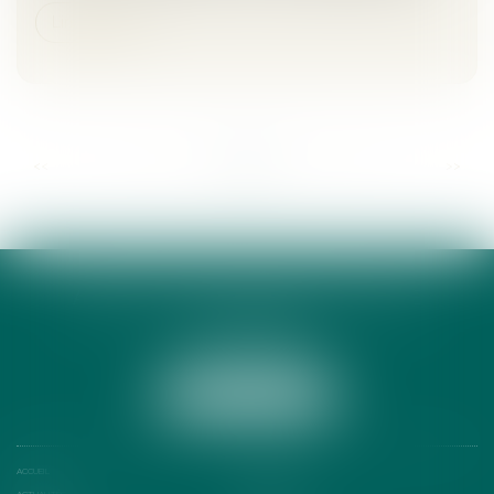
Lire la suite
...
...
<<
<
52
53
54
55
56
57
58
>
>>
ANNE-CÉCILE DE LAMY AVOCATE
13 RUE PEYRAS
31000 TOULOUSE
Tél :
05 34 31 69 39
NOUS LOCALISER
ACCUEIL
PRÉSENTATION
ACTUALITÉS
RDV EN LIGNE