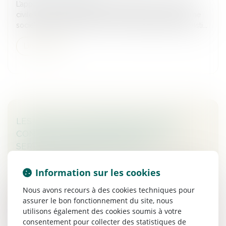
L’apport d’un usufruit à durée fixe de titre d’une société
civile immobilière relevant de l’impôt sur le revenu à une
société holding à l’impôt sur les sociétés peut être consti...
Lire la suite
LES VIOLENCES INTRAFAMILIALES NON
CONJUGALES ENREGISTRÉES PAR LES
SERVICES DE SÉCURITÉ EN 2021
Droit de la famille, des personnes et de leur patrimoine
/
Violences familiales
Information sur les cookies
Les services de police et de gendarmerie ont enregistré
Nous avons recours à des cookies techniques pour
64 300 victimes de violences intrafamiliales non
assurer le bon fonctionnement du site, nous
conjugales en 2021, dont 47 900 au titre de violences
utilisons également des cookies soumis à votre
physiques et 16 40...
consentement pour collecter des statistiques de