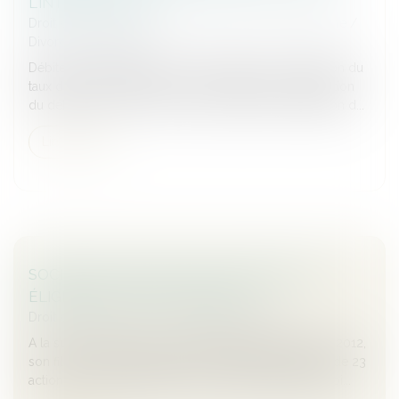
L'INTÉRÊT LÉGAL
Droit de la famille, des personnes et de leur patrimoine
/
Divorce et séparation
Débiteur d'une prestation compensatoire, la majoration du
taux de l'intérêt légal de 5 points s'applique à l'expiration
du délai de 2 mois courant à compter de la notification d...
Lire la suite
SOCIÉTÉ AYANT UNE ACTIVITÉ MIXTE, ET
ÉLIGIBILITÉ AU PACTE DURETIL
Droit des sociétés
/
Transmission d’entreprise
A la suite du décès d’un chef d’entreprise survenu en 2012,
son fils a hérité de 919 actions en pleine propriété et de 23
actions en nue-propriété d’une société, laquelle exploi...