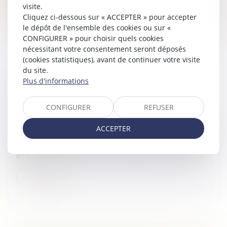
visite.
Lire la suite
Cliquez ci-dessous sur « ACCEPTER » pour accepter
le dépôt de l'ensemble des cookies ou sur «
CONFIGURER » pour choisir quels cookies
nécessitant votre consentement seront déposés
(cookies statistiques), avant de continuer votre visite
du site.
Plus d'informations
CESSION DE TITRES DE SPI PAR LES NON-
RÉSIDENTS
CONFIGURER
REFUSER
Droit des sociétés
/
Transmission d’entreprise
La plus-value réalisée à l'occasion de la cession de titres
ACCEPTER
de sociétés à prépondérance immobilière (SPI) en France
par des personnes morales ou physiques non domiciliées
en Fra...
Lire la suite