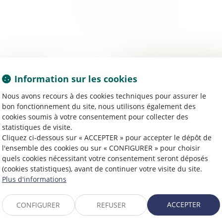
A CRÉATION
CALCUL DES DROITS
Information sur les cookies
Droit de la famille, de
Nous avons recours à des cookies techniques pour assurer le
succession
bon fonctionnement du site, nous utilisons également des
cookies soumis à votre consentement pour collecter des
Lorsqu’une succession e
s près des
statistiques de visite.
usufruitier, et en prés
 défis économiques...
Cliquez ci-dessous sur « ACCEPTER » pour accepter le dépôt de
s’imputer ce passif succ
l'ensemble des cookies ou sur « CONFIGURER » pour choisir
quels cookies nécessitant votre consentement seront déposés
Lire la suite
(cookies statistiques), avant de continuer votre visite du site.
Plus d'informations
ACCEPTER
CONFIGURER
REFUSER