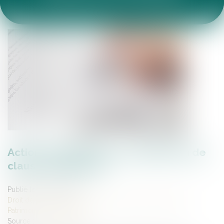
ACTUALITÉS DU CABINET
ARTICLES JURIDIQUES
ESPACE CLIENT
Action en nullité d’une modification de
clause bénéficiaire
Publié le :
10/05/2023
Droit de la famille, des personnes et de leur patrimoine
/
Patrimoine et succession
Source :
www.aurep.com