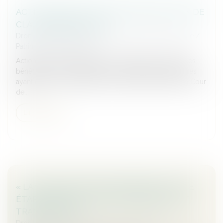
ACTION EN NULLITÉ D’UNE MODIFICATION DE
CLAUSE BÉNÉFICIAIRE
Droit de la famille, des personnes et de leur patrimoine
/
Patrimoine et succession
Action en nullité d’avenants de modifications de clauses
bénéficiaires : la recherche de circonstances extérieures
ayant entouré la signature des avenants requise par la Cour
de...
Lire la suite
« LA VALORISATION D’ENTREPRISE EST UNE
ÉTAPE CRUCIALE LORS DU PROCESSUS DE
TRANSMISSION »
Droit des sociétés
/
Transmission d’entreprise