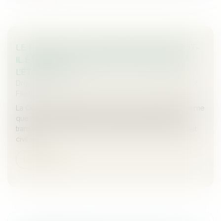
LE PARENT AYANT DONNÉ NAISSANCE PEUT-
IL ÊTRE ENREGISTRÉ EN TANT QUE PÈRE À
L’ÉTAT CIVIL ?
Droit de la famille, des personnes et de leur patrimoine
/
Filiation
La Cour européenne des droits de l’homme (CEDH) estime
que le refus d’inscription du genre actuel du parent
transgenre, sans lien avec la fonction procréatrice, à l’état
civil d...
Lire la suite