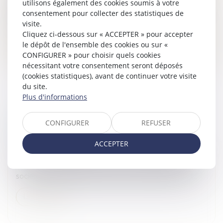
compensatoire à s’en acquitter « soit en capital, soit en
utilisons également des cookies soumis à votre
moins-prenant sur la part lui revenant au moment de la
consentement pour collecter des statistiques de
liqui...
visite.
Cliquez ci-dessous sur « ACCEPTER » pour accepter
Lire la suite
le dépôt de l'ensemble des cookies ou sur «
CONFIGURER » pour choisir quels cookies
nécessitant votre consentement seront déposés
(cookies statistiques), avant de continuer votre visite
du site.
Plus d'informations
TRANSMETTRE SA SOCIÉTÉ : QUEL COÛT
CONFIGURER
REFUSER
FISCAL ET COMMENT SE PRÉPARER ?
Droit des sociétés
/
Transmission d’entreprise
ACCEPTER
Plusieurs solutions s’offrent, sur le plan fiscal, au dirigeant
soucieux dorganiser la transmission à titre onéreux de sa
société dune manière qui en assure la continuité. Les d...
Lire la suite