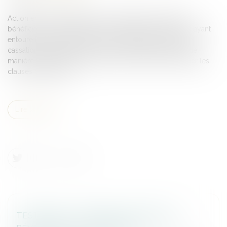
Action en nullité d’avenants de modifications de clauses
bénéficiaires : la recherche de circonstances extérieures ayant
entouré la signature des avenants requise par la Cour de
cassation pour déterminer si le souscripteur a exprimé de
manière certaine et non équivoque sa volonté de modifier les
clauses bénéficiaires...
Lire la suite
TESTAMENT : COMMENT MODIFIER OU