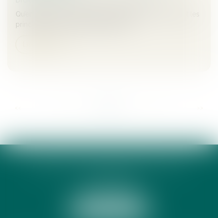
Qu’entend-on par valorisation d’entreprise ? Quels sont les
principaux enjeux et écueils à éviter ?...
Lire la suite
...
...
<<
<
48
49
50
51
52
53
54
>
>>
ANNE-CÉCILE DE LAMY AVOCATE
13 RUE PEYRAS
31000 TOULOUSE
Tél :
05 34 31 69 39
NOUS LOCALISER